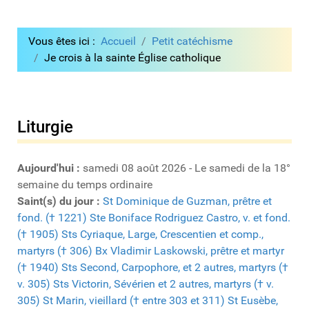
Vous êtes ici :
Accueil
Petit catéchisme
Je crois à la sainte Église catholique
Liturgie
Aujourd'hui :
samedi 08 août 2026 - Le samedi de la 18°
semaine du temps ordinaire
Saint(s) du jour :
St Dominique de Guzman, prêtre et
fond. († 1221)
Ste Boniface Rodriguez Castro, v. et fond.
(† 1905)
Sts Cyriaque, Large, Crescentien et comp.,
martyrs († 306)
Bx Vladimir Laskowski, prêtre et martyr
(† 1940)
Sts Second, Carpophore, et 2 autres, martyrs (†
v. 305)
Sts Victorin, Sévérien et 2 autres, martyrs († v.
305)
St Marin, vieillard († entre 303 et 311)
St Eusèbe,