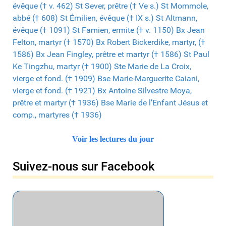
évêque († v. 462)
St Sever, prêtre († Ve s.)
St Mommole,
abbé († 608)
St Émilien, évêque († IX s.)
St Altmann,
évêque († 1091)
St Famien, ermite († v. 1150)
Bx Jean
Felton, martyr († 1570)
Bx Robert Bickerdike, martyr, (†
1586)
Bx Jean Fingley, prêtre et martyr († 1586)
St Paul
Ke Tingzhu, martyr († 1900)
Ste Marie de La Croix,
vierge et fond. († 1909)
Bse Marie-Marguerite Caiani,
vierge et fond. († 1921)
Bx Antoine Silvestre Moya,
prêtre et martyr († 1936)
Bse Marie de l’Enfant Jésus et
comp., martyres († 1936)
Voir les lectures du jour
Suivez-nous sur Facebook