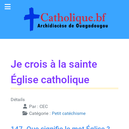
Je crois à la sainte
Église catholique
Détails
Par :
CEC
Catégorie :
Petit catéchisme