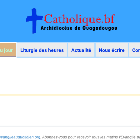
u jour
Liturgie des heures
Actualité
Nous écrire
Co
evangileauquotidien.org
. Abonnez-vous pour recevoir tous les matins l'Evangile pa