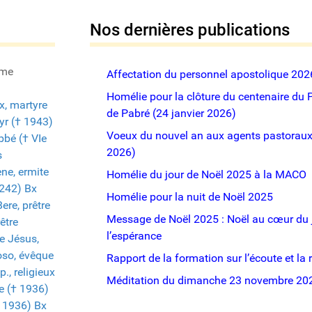
Nos dernières publications
ème
Affectation du personnel apostolique 20
Homélie pour la clôture du centenaire du 
x, martyre
de Pabré (24 janvier 2026)
tyr († 1943)
Voeux du nouvel an aux agents pastoraux 
bbé († VIe
2026)
s
ne, ermite
Homélie du jour de Noël 2025 à la MACO
1242)
Bx
Homélie pour la nuit de Noël 2025
ere, prêtre
Message de Noël 2025 : Noël au cœur du j
être
l’espérance
e Jésus,
oso, évêque
Rapport de la formation sur l’écoute et la 
., religieux
Méditation du dimanche 23 novembre 20
pe († 1936)
† 1936)
Bx