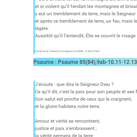
et si violent qu’il fendait les montagnes et brisa
y eut un tremblement de terre, mais le Seigneur 
et après ce tremblement de terre, un feu, mais le
légère.
Aussitôt qu’il l’entendit, Élie se couvrit le visage
Extrait de la Traduction Liturgique de la Bible - © AELF, Paris
Psaume : Psaume
85(84),9ab-10.11-12.13
J'écoute : que dira le Seigneur Dieu ?
Ce qu'il dit, c'est la paix pour son peuple et ses 
Son salut est proche de ceux qui le craignent,
et la gloire habitera notre terre.
Amour et vérité se rencontrent,
justice et paix s'embrassent ;
la vérité germera de la terre