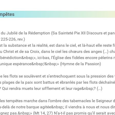
tempêtes
e du Jubilé de la Rédemption (Sa Sainteté Pie XII Discours et pa
225-226, rev.)
la substance et la réalité, est dans le ciel, et là-haut elle reste 
 du Christ et de sa Croix, dans le ciel les chœurs des anges (…) c
 bénédiction&nbsp;», ici-bas, l’Église des fidèles encore pèlerins
t, unique espérance&nbsp;!&nbsp;» (Hymne de la Passion)
e les flots se soulèvent et s’entrechoquent sous la pression des
es plages de la paix sont battus et ébranlés par les flots déchaîné
ui rendra muets leur sifflement et leur rage&nbsp;? (…)
r les tempêtes marche dans l’ombre des tabernacles le Seigneur du
au-delà de notre barque agitée&nbsp;; il viendra à nous et nous di
gnez pas.&nbsp;» (Mt 14, 27) N’a-t-il pas promis qu’il serait ave