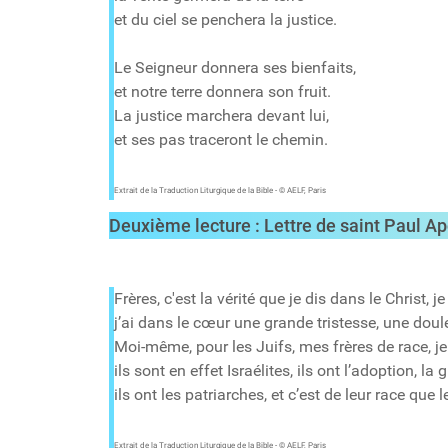
et du ciel se penchera la justice.
Le Seigneur donnera ses bienfaits,
et notre terre donnera son fruit.
La justice marchera devant lui,
et ses pas traceront le chemin.
Extrait de la Traduction Liturgique de la Bible - © AELF, Paris
Deuxième lecture : Lettre de saint Paul 
Frères, c'est la vérité que je dis dans le Christ
j’ai dans le cœur une grande tristesse, une doul
Moi-même, pour les Juifs, mes frères de race, je
ils sont en effet Israélites, ils ont l’adoption, la 
ils ont les patriarches, et c’est de leur race que 
Extrait de la Traduction Liturgique de la Bible - © AELF, Paris