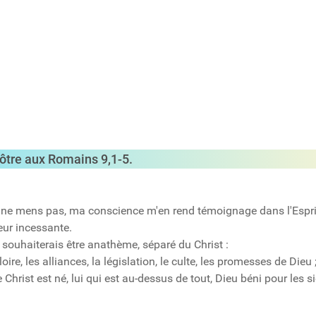
Apôtre aux Romains
9,1-5.
, je ne mens pas, ma conscience m'en rend témoignage dans l'Espri
eur incessante.
 souhaiterais être anathème, séparé du Christ :
gloire, les alliances, la législation, le culte, les promesses de Dieu 
le Christ est né, lui qui est au-dessus de tout, Dieu béni pour les 