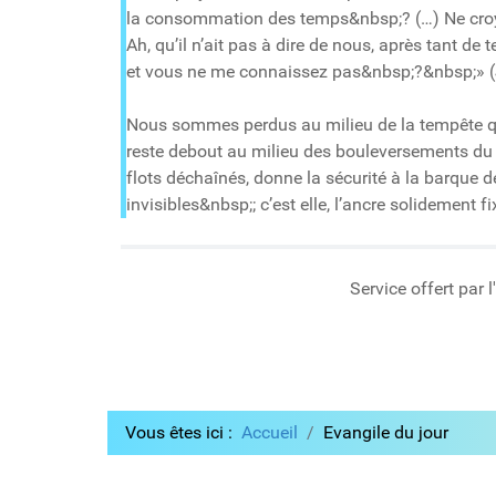
la consommation des temps&nbsp;? (…) Ne croy
Ah, qu’il n’ait pas à dire de nous, après tant 
et vous ne me connaissez pas&nbsp;?&nbsp;» (
Nous sommes perdus au milieu de la tempête qui 
reste debout au milieu des bouleversements du mo
flots déchaînés, donne la sécurité à la barque d
invisibles&nbsp;; c’est elle, l’ancre solidement f
Service offert par 
Vous êtes ici :
Accueil
Evangile du jour