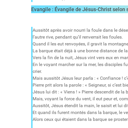
Evangile : Évangile de Jésus-Christ selon
Aussitôt après avoir nourri la foule dans le dése
l’autre rive, pendant qu’il renverrait les foules.
Quand il les eut renvoyées, il gravit la montagne, à
La barque était déjà à une bonne distance de la te
Vers la fin de la nuit, Jésus vint vers eux en ma
En le voyant marcher sur la mer, les disciples fur
crier.
Mais aussitôt Jésus leur parla : « Confiance ! c’e
Pierre prit alors la parole : « Seigneur, si c’est 
Jésus lui dit : « Viens ! » Pierre descendit de l
Mais, voyant la force du vent, il eut peur et, co
Aussitôt, Jésus étendit la main, le saisit et lui
Et quand ils furent montés dans la barque, le v
Alors ceux qui étaient dans la barque se prosternèr