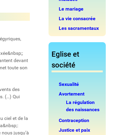
Le mariage
La vie consacrée
Les sacramentaux
négyriques,
Eglise et
fixée&nbsp;;
hantent devant
société
 met toute son
Sexualité
 vents des
Avortement
s. (…) Qui
La régulation
des naissances
 ciel et de la
Contraception
ra&nbsp;:
Justice et paix
c nous jusqu’à