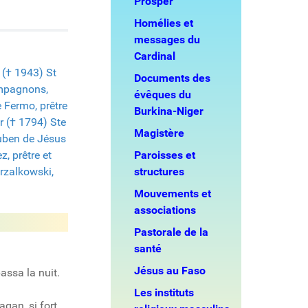
Prosper
Homélies et
messages du
Cardinal
r († 1943)
St
Documents des
ompagnons,
évêques du
 Fermo, prêtre
Burkina-Niger
r († 1794)
Ste
Magistère
ben de Jésus
, prêtre et
Paroisses et
rzalkowski,
structures
Mouvements et
associations
Pastorale de la
santé
Jésus au Faso
passa la nuit.
Les instituts
agan, si fort