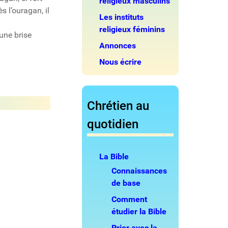
religieux masculins
s l’ouragan, il
Les instituts
religieux féminins
’une brise
Annonces
Nous écrire
Chrétien au
quotidien
La Bible
Connaissances
de base
Comment
étudier la Bible
Prier avec la