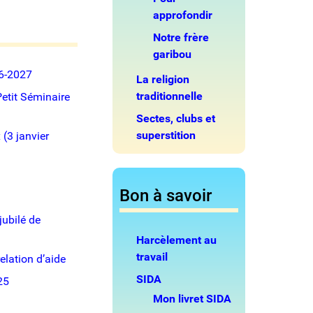
approfondir
Notre frère
garibou
26-2027
La religion
traditionnelle
Petit Séminaire
Sectes, clubs et
superstition
(3 janvier
Bon à savoir
ubilé de
Harcèlement au
travail
relation d’aide
SIDA
25
Mon livret SIDA