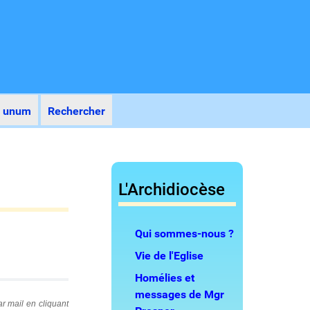
r unum
Rechercher
L'Archidiocèse
Qui sommes-nous ?
Vie de l'Eglise
Homélies et
messages de Mgr
r mail en cliquant