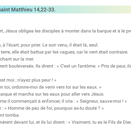
 saint Matthieu
14,22-33.
rt, Jésus obligea les disciples à monter dans la barque et à le p
 l’écart, pour prier. Le soir venu, il était là, seul.
rre, elle était battue par les vagues, car le vent était contraire.
rchant sur la mer.
ent bouleversés. Ils dirent : « C’est un fantôme. » Pris de peur, il
st moi ; n’ayez plus peur ! »
bien toi, ordonne-moi de venir vers toi sur les eaux. »
a barque et marcha sur les eaux pour aller vers Jésus.
mme il commençait à enfoncer, il cria : « Seigneur, sauve-moi ! »
 dit : « Homme de peu de foi, pourquoi as-tu douté ? »
ent tomba.
ent devant lui, et ils lui dirent : « Vraiment, tu es le Fils de Dieu