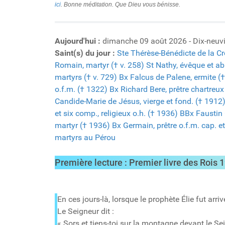
ici
. Bonne méditation. Que Dieu vous bénisse.
Aujourd'hui :
dimanche 09 août 2026 - Dix-neuv
Saint(s) du jour :
Ste Thérèse-Bénédicte de la Cr
Romain, martyr († v. 258)
St Nathy, évêque et ab
martyrs († v. 729)
Bx Falcus de Palene, ermite († 
o.f.m. († 1322)
Bx Richard Bere, prêtre chartreux
Candide-Marie de Jésus, vierge et fond. († 1912
et six comp., religieux o.h. († 1936)
BBx Faustin 
martyr († 1936)
Bx Germain, prêtre o.f.m. cap. e
martyrs au Pérou
Première lecture : Premier livre des Rois
1
En ces jours-là, lorsque le prophète Élie fut arr
Le Seigneur dit :
« Sors et tiens-toi sur la montagne devant le Seig