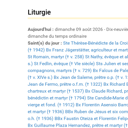
Liturgie
Aujourd'hui :
dimanche 09 août 2026 - Dix-neuvi
dimanche du temps ordinaire
Saint(s) du jour :
Ste Thérèse-Bénédicte de la Croi
(† 1942)
Bx Franz Jägerstätter, agriculteur et mar
St Romain, martyr († v. 258)
St Nathy, évêque et a
s.)
St Fedlin, évêque († VIe siècle)
Sts Julien et se
compagnons, martyrs († v. 729)
Bx Falcus de Pale
(† v. XIVe s.)
Bx Jean de Salerne, prêtre o.p. († v. 
Jean de Fermo, prêtre o.f.m. († 1322)
Bx Richard B
chartreux et martyr († 1537)
Bx Claude Richard, pr
bénédictin et martyr († 1794)
Ste Candide-Marie d
vierge et fond. († 1912)
Bx Florentin Asensio Barr
et martyr († 1936)
BBx Ruben de Jésus et six comp
o.h. († 1936)
BBx Faustin Oteiza et Florentin Feli
Bx Guillaume Plaza Hernandez, prêtre et martyr (