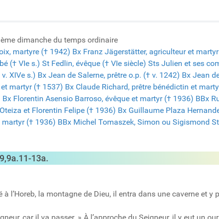
ième dimanche du temps ordinaire
oix, martyre († 1942)
Bx Franz Jägerstätter, agriculteur et marty
bé († VIe s.)
St Fedlin, évêque († VIe siècle)
Sts Julien et ses c
v. XIVe s.)
Bx Jean de Salerne, prêtre o.p. († v. 1242)
Bx Jean de
 et martyr († 1537)
Bx Claude Richard, prêtre bénédictin et marty
)
Bx Florentin Asensio Barroso, évêque et martyr († 1936)
BBx Ru
Oteiza et Florentin Felipe († 1936)
Bx Guillaume Plaza Hernandez
t martyr († 1936)
BBx Michel Tomaszek, Simon ou Sigismond St
9,9a.11-13a.
ivé à l’Horeb, la montagne de Dieu, il entra dans une caverne et y 
neur, car il va passer. » À l’approche du Seigneur, il y eut un our