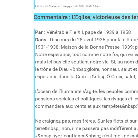
Extrait de la Traduction Liturgique de la Bible - © AELF, Paris
Commentaire :
L’Église, victorieuse des 
Par
:
Vénérable Pie XII, pape de 1939 à 1958
Dans
:
Discours du 28 avril 1935 pour la clôtur
1931-1938; Maison de la Bonne Presse, 1939; p 
Notre espérance, tout comme notre foi, qui en est 
mais ici-bas elle soutient notre vie. Si, au nom
le trône de Dieu «&nbsp;gloire, honneur, salut et
espérance dans la Croix. «&nbsp;Ô Croix, salu
L’océan de l’humanité s’agite, les peuples comm
passions sociales et politiques, les rivages et l
commandera aux vents et aux tempêtes&nbsp;? Q
Ne craignez pas, mes frères. Sur les flots et su
terre&nbsp;; non, il ne passera pas indifférent 
«&nbsp;ayez confiance&nbsp;; c’est moi, ne crai