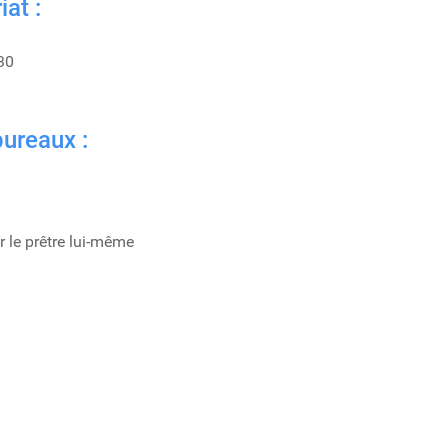
at :
30
bureaux :
r le prêtre lui-même