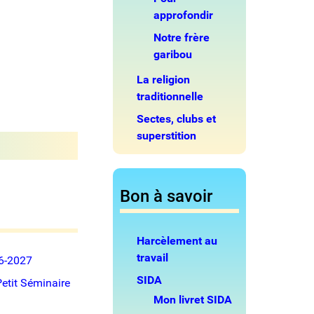
approfondir
Notre frère
garibou
La religion
traditionnelle
Sectes, clubs et
superstition
Bon à savoir
Harcèlement au
travail
26-2027
SIDA
Petit Séminaire
Mon livret SIDA