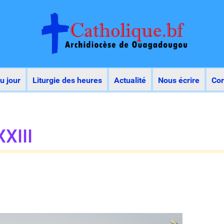
u jour
Liturgie des heures
Actualité
Nous écrire
Co
XXIII