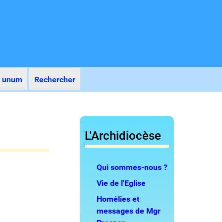
r unum
Rechercher
L'Archidiocèse
Qui sommes-nous ?
Vie de l'Eglise
Homélies et
messages de Mgr