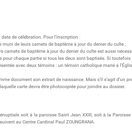
 date de célébration. Pour l’inscription :
re muni de leurs carnets de baptême à jour du denier du culte ;
s carnets de baptême à jour du denier du culte est aussi nécessa
e pour chaque partie si tous les deux sont baptisés. Si toutefois 
présentée avec deux témoins : un témoin catholique marié à l’Égli
mme document son extrait de naissance. Mais s’il s’agit d’un prot
aquelle carte devra être photocopiée pour joindre au dossier.
énuptiale soit à la paroisse Saint Jean XXIII, soit à la Paroiss
s suivent au Centre Cardinal Paul ZOUNGRANA.