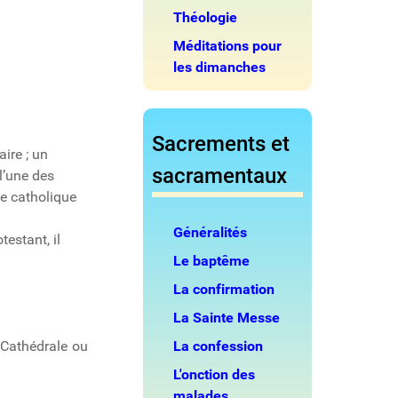
Théologie
Méditations pour
les dimanches
Sacrements et
ire ; un
sacramentaux
l’une des
se catholique
Généralités
estant, il
Le baptême
La confirmation
La Sainte Messe
e Cathédrale ou
La confession
L'onction des
malades