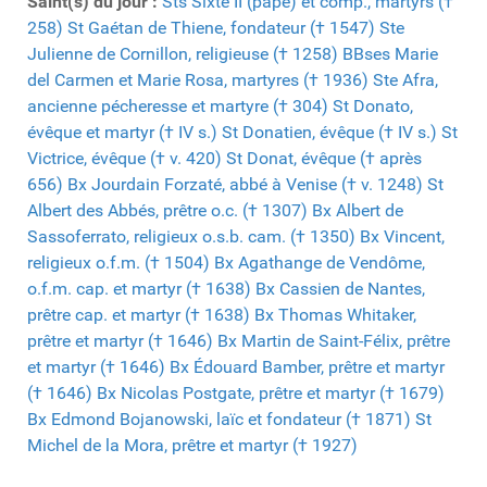
Saint(s) du jour :
Sts Sixte II (pape) et comp., martyrs (†
258)
St Gaétan de Thiene, fondateur († 1547)
Ste
Julienne de Cornillon, religieuse († 1258)
BBses Marie
del Carmen et Marie Rosa, martyres († 1936)
Ste Afra,
ancienne pécheresse et martyre († 304)
St Donato,
évêque et martyr († IV s.)
St Donatien, évêque († IV s.)
St
Victrice, évêque († v. 420)
St Donat, évêque († après
656)
Bx Jourdain Forzaté, abbé à Venise († v. 1248)
St
Albert des Abbés, prêtre o.c. († 1307)
Bx Albert de
Sassoferrato, religieux o.s.b. cam. († 1350)
Bx Vincent,
religieux o.f.m. († 1504)
Bx Agathange de Vendôme,
o.f.m. cap. et martyr († 1638)
Bx Cassien de Nantes,
prêtre cap. et martyr († 1638)
Bx Thomas Whitaker,
prêtre et martyr († 1646)
Bx Martin de Saint-Félix, prêtre
et martyr († 1646)
Bx Édouard Bamber, prêtre et martyr
(† 1646)
Bx Nicolas Postgate, prêtre et martyr († 1679)
Bx Edmond Bojanowski, laïc et fondateur († 1871)
St
Michel de la Mora, prêtre et martyr († 1927)